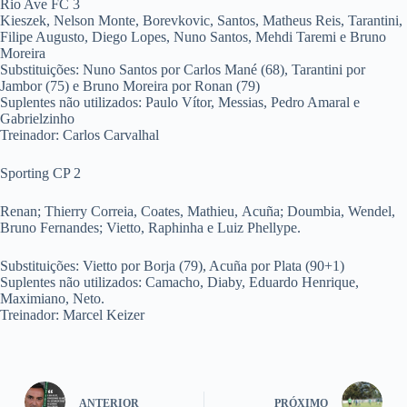
Rio Ave FC 3
Kieszek, Nelson Monte, Borevkovic, Santos, Matheus Reis, Tarantini,
Filipe Augusto, Diego Lopes, Nuno Santos, Mehdi Taremi e Bruno
Moreira
Substituições: Nuno Santos por Carlos Mané (68), Tarantini por
Jambor (75) e Bruno Moreira por Ronan (79)
Suplentes não utilizados: Paulo Vítor, Messias, Pedro Amaral e
Gabrielzinho
Treinador: Carlos Carvalhal
Sporting CP 2
Renan
;
Thierry
Correia,
Coates
,
Mathieu
,
Acuña
;
Doumbia
,
Wendel
,
Bruno Fernandes; Vietto, Raphinha e Luiz Phellype.
Substituições: Vietto por Borja (79), Acuña por Plata (90+1)
Suplentes não utilizados: Camacho, Diaby, Eduardo Henrique,
Maximiano, Neto.
Treinador: Marcel Keizer
ANTERIOR
PRÓXIMO