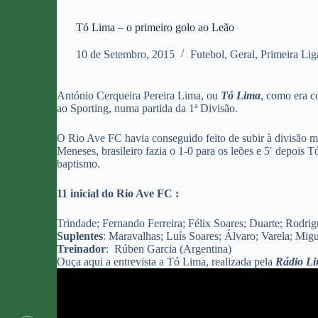
Tó Lima – o primeiro golo ao Leão
10 de Setembro, 2015
Futebol
,
Geral
,
Primeira Lig
António Cerqueira Pereira Lima, ou
Tó Lima
, como era c
ao Sporting, numa partida da 1ª Divisão.
O Rio Ave FC havia conseguido feito de subir à divisão m
Meneses, brasileiro fazia o 1-0 para os leões e 5′ depois 
baptismo.
11 inicial do Rio Ave FC :
Trindade; Fernando Ferreira; Félix Soares; Duarte; Rodri
Suplentes
: Maravalhas; Luís Soares; Álvaro; Varela; Mig
Treinador
: Rúben Garcia (Argentina)
Ouça aqui a entrevista a Tó Lima, realizada pela
Rádio Lin