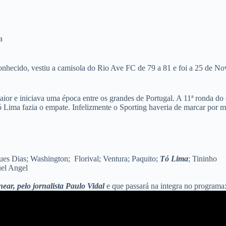
a
onhecido, vestiu a camisola do Rio Ave FC de 79 a 81 e foi a 25 de 
aior e iniciava uma época entre os grandes de Portugal. A 11ª ronda d
Tó Lima fazia o empate. Infelizmente o Sporting haveria de marcar por m
gues Dias; Washington; Florival; Ventura; Paquito;
Tó Lima
; Tininho
uel Angel
ear, pelo jornalista Paulo Vidal
e que passará na integra no programa