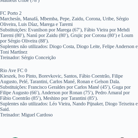
Matheus Uribe (78′)
FC Porto 2
Marchesín, Manafá, Mbemba, Pepe, Zaidu, Corona, Uribe, Sérgio
Oliveira, Luis Díaz, Marega e Taremi
Substituições: Evanilson por Marega (67′), Fábio Vieira por Mehdi
Taremi (80′), Nanú por Zaidu (80′), Grujic por Corona (80′) e Loum
por Sérgio Oliveira (88′).
Suplentes não utilizados: Diogo Costa, Diogo Leite, Felipe Anderson e
Toni Martínez
Treinador: Sérgio Conceição
Rio Ave FC 0
Kieszek, Ivo Pinto, Borevkovic, Santos, Fábio Coentrão, Filipe
Augusto, Pelé, Tarantini, Carlos Mané, Ronan e Gelson Dala.
Substituições: Francisco Geraldes por Carlos Mané (45′), Guga por
Filipe Augusto (66′), Anderson por Ronan (75′), Pedro Amaral por
Fábio Coentrão (85′), Meshino por Tarantini (85′).
Suplentes não utilizados: Léo Vieira, Nando Pijnaker, Diogo Teixeira e
Said.
Treinador: Miguel Cardoso