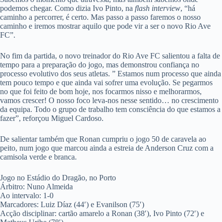
podemos chegar. Como dizia Ivo Pinto, na
flash
interview
, “há
caminho a percorrer, é certo. Mas passo a passo faremos o nosso
caminho e iremos mostrar aquilo que pode vir a ser o novo Rio Ave
FC”.
No fim da partida, o novo treinador do Rio Ave FC salientou a falta de
tempo para a preparação do jogo, mas demonstrou confiança no
processo evolutivo dos seus atletas. ” Estamos num processo que ainda
tem pouco tempo e que ainda vai sofrer uma evolução. Se pegarmos
no que foi feito de bom hoje, nos focarmos nisso e melhorarmos,
vamos crescer! O nosso foco leva-nos nesse sentido… no crescimento
da equipa. Todo o grupo de trabalho tem consciência do que estamos a
fazer”, reforçou Miguel Cardoso.
De salientar também que Ronan cumpriu o jogo 50 de caravela ao
peito, num jogo que marcou ainda a estreia de Anderson Cruz com a
camisola verde e branca.
Jogo no Estádio do Dragão, no Porto
Árbitro: Nuno Almeida
Ao intervalo: 1-0
Marcadores: Luiz Díaz (44′) e Evanilson (75′)
Acção disciplinar: cartão amarelo a Ronan (38′), Ivo Pinto (72′) e