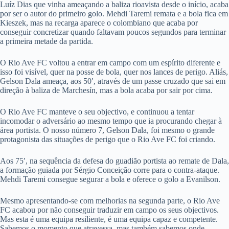
Luíz Dias que vinha ameaçando a baliza rioavista desde o início, acaba
por ser o autor do primeiro golo. Mehdi Taremi remata e a bola fica em
Kieszek, mas na recarga aparece o colombiano que acaba por
conseguir concretizar quando faltavam poucos segundos para terminar
a primeira metade da partida.
O Rio Ave FC voltou a entrar em campo com um espírito diferente e
isso foi visível, quer na posse de bola, quer nos lances de perigo. Aliás,
Gelson Dala ameaça, aos 50′, através de um passe cruzado que sai em
direção à baliza de Marchesín, mas a bola acaba por sair por cima.
O Rio Ave FC manteve o seu objectivo, e continuou a tentar
incomodar o adversário ao mesmo tempo que ia procurando chegar à
área portista. O nosso número 7, Gelson Dala, foi mesmo o grande
protagonista das situações de perigo que o Rio Ave FC foi criando.
Aos 75′, na sequência da defesa do guadião portista ao remate de Dala,
a formação guiada por Sérgio Conceição corre para o contra-ataque.
Mehdi Taremi consegue segurar a bola e oferece o golo a Evanilson.
Mesmo apresentando-se com melhorias na segunda parte, o Rio Ave
FC acabou por não conseguir traduzir em campo os seus objectivos.
Mas esta é uma equipa resiliente, é uma equipa capaz e competente.
Sabemos o momento que atravessa, mas também sabemos onde