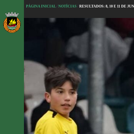
P
PÁGINA INICIAL
/
NOTÍCIAS
/
RESULTADOS: 8, 10 E 11 DE JU
u
l
a
r
p
a
r
a
o
c
o
n
t
e
ú
d
o