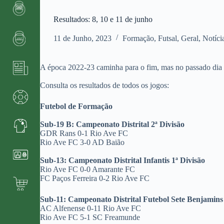
Resultados: 8, 10 e 11 de junho
11 de Junho, 2023
Formação
,
Futsal
,
Geral
,
Notíci
A época 2022-23 caminha para o fim, mas no passado dia 
Consulta os resultados de todos os jogos:
Futebol de Formação
Sub-19 B: Campeonato Distrital 2ª Divisão
GDR Rans 0-1 Rio Ave FC
Rio Ave FC 3-0 AD Baião
Sub-13: Campeonato Distrital Infantis 1ª Divisão
Rio Ave FC 0-0 Amarante FC
FC Paços Ferreira 0-2 Rio Ave FC
Sub-11: Campeonato Distrital Futebol Sete Benjamins
AC Alfenense 0-11 Rio Ave FC
Rio Ave FC 5-1 SC Freamunde