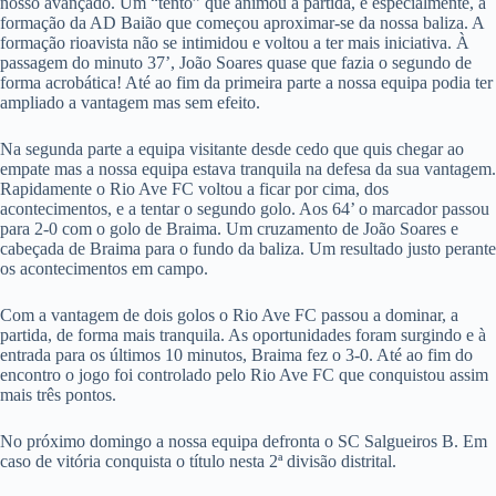
nosso avançado. Um “tento” que animou a partida, e especialmente, a
formação da AD Baião que começou aproximar-se da nossa baliza. A
formação rioavista não se intimidou e voltou a ter mais iniciativa. À
passagem do minuto 37’, João Soares quase que fazia o segundo de
forma acrobática! Até ao fim da primeira parte a nossa equipa podia ter
ampliado a vantagem mas sem efeito.
Na segunda parte a equipa visitante desde cedo que quis chegar ao
empate mas a nossa equipa estava tranquila na defesa da sua vantagem.
Rapidamente o Rio Ave FC voltou a ficar por cima, dos
acontecimentos, e a tentar o segundo golo. Aos 64’ o marcador passou
para 2-0 com o golo de Braima. Um cruzamento de João Soares e
cabeçada de Braima para o fundo da baliza. Um resultado justo perante
os acontecimentos em campo.
Com a vantagem de dois golos o Rio Ave FC passou a dominar, a
partida, de forma mais tranquila. As oportunidades foram surgindo e à
entrada para os últimos 10 minutos, Braima fez o 3-0. Até ao fim do
encontro o jogo foi controlado pelo Rio Ave FC que conquistou assim
mais três pontos.
No próximo domingo a nossa equipa defronta o SC Salgueiros B. Em
caso de vitória conquista o título nesta 2ª divisão distrital.