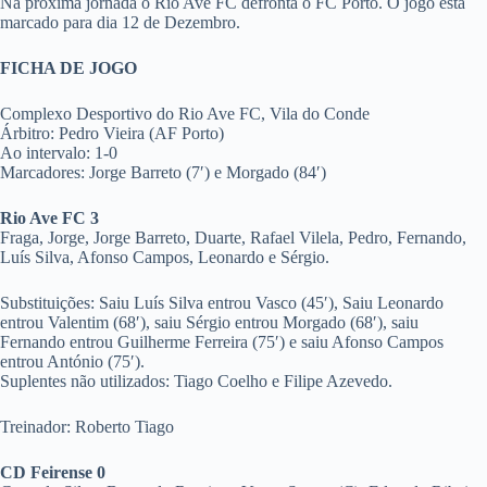
Na próxima jornada o Rio Ave FC defronta o FC Porto. O jogo está
marcado para dia 12 de Dezembro.
FICHA DE JOGO
Complexo Desportivo do Rio Ave FC, Vila do Conde
Árbitro: Pedro Vieira (AF Porto)
Ao intervalo: 1-0
Marcadores: Jorge Barreto (7′) e Morgado (84′)
Rio Ave FC 3
Fraga, Jorge, Jorge Barreto, Duarte, Rafael Vilela, Pedro, Fernando,
Luís Silva, Afonso Campos, Leonardo e Sérgio.
Substituições: Saiu Luís Silva entrou Vasco (45′), Saiu Leonardo
entrou Valentim (68′), saiu Sérgio entrou Morgado (68′), saiu
Fernando entrou Guilherme Ferreira (75′) e saiu Afonso Campos
entrou António (75′).
Suplentes não utilizados: Tiago Coelho e Filipe Azevedo.
Treinador: Roberto Tiago
CD Feirense 0