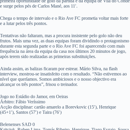
primeira oportunidade de golo da partida é da equipa de Vila do Conde
e surge pelos pés de Carlos Mané, aos 11′.
Chega o tempo de intervalo e o Rio Ave FC prometia voltar mais forte
e a lutar pelos três pontos.
Tentativas não faltaram, mas a procura insistente pelo golo não deu
frutos. Mais uma vez, as duas equipas foram dividindo o protagonismo
durante esta segunda parte e o Rio Ave FC foi aparecendo com mais
frequência na área da equipa da casa nos últimos 20 minutos de jogo,
após terem sido realizadas as primeiras substituições.
Ainda assim, as balizas ficaram por estrear. Mário Silva, na flash
interview, mostrou-se insatisfeito com o resultado. “Não estivemos ao
nível que queríamos. Somos ambiciosos e o nosso objectivo era
alcançar os três pontos”, frisou o treinador.
Jogo no Estádio do Jamor, em Oeiras
Árbitro: Fábio Veríssimo
Acção disciplinar: cartão amarelo a Borevkovic (15′), Henrique
(45+1′), Santos (57′) e Taira (76′)
Belenenses SAD 0
Kritciuk, Ruben Lima, Tomás Ribeiro, Henrique, Tiago Esgaio, Sousa,