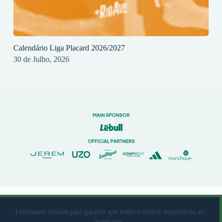
Calendário Liga Placard 2026/2027
30 de Julho, 2026
© 2023 Rio Ave Futebol Clube Desenvolvido por
brandit
Utilizamos cookies para garantir que tenha a melhor experiência no
nosso site.