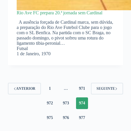
Rio Ave FC prepara 20.ª jornada sem Cardinal
A ausência forçada de Cardinal marca, sem dúvida,
a preparação do Rio Ave Futebol Clube para o jogo
com o SL Benfica. Na partida com o SC Braga, no
passado domingo, o pivot sofreu uma rotura do
ligamento tibia-peronial…
Futsal
1 de Janeiro, 1970
1
…
971
ANTERIOR
SEGUINTE
972
973
974
975
976
977