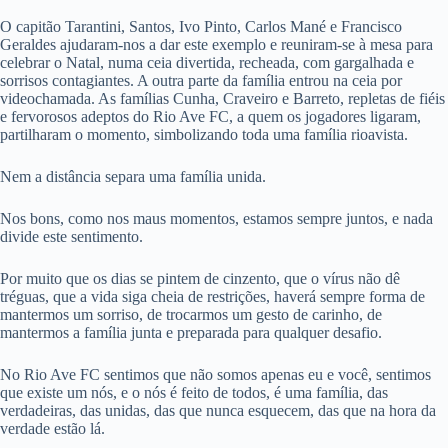
O capitão Tarantini, Santos, Ivo Pinto, Carlos Mané e Francisco
Geraldes ajudaram-nos a dar este exemplo e reuniram-se à mesa para
celebrar o Natal, numa ceia divertida, recheada, com gargalhada e
sorrisos contagiantes. A outra parte da família entrou na ceia por
videochamada. As famílias Cunha, Craveiro e Barreto, repletas de fiéis
e fervorosos adeptos do Rio Ave FC, a quem os jogadores ligaram,
partilharam o momento, simbolizando toda uma família rioavista.
Nem a distância separa uma família unida.
Nos bons, como nos maus momentos, estamos sempre juntos, e nada
divide este sentimento.
Por muito que os dias se pintem de cinzento, que o vírus não dê
tréguas, que a vida siga cheia de restrições, haverá sempre forma de
mantermos um sorriso, de trocarmos um gesto de carinho, de
mantermos a família junta e preparada para qualquer desafio.
No Rio Ave FC sentimos que não somos apenas eu e você, sentimos
que existe um nós, e o nós é feito de todos, é uma família, das
verdadeiras, das unidas, das que nunca esquecem, das que na hora da
verdade estão lá.