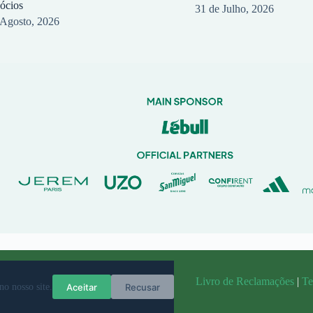
sócios
31 de Julho, 2026
 Agosto, 2026
randit
Livro de Reclamações
|
Te
Aceitar
Recusar
no nosso site.