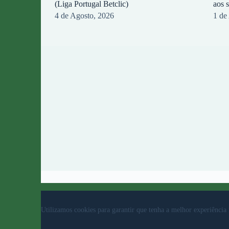
(Liga Portugal Betclic)
aos 
4 de Agosto, 2026
1 de
© 2023 Rio Ave Futebol Clube Desenvolvido por
b
Utilizamos cookies para garantir que tenha a melhor experiência 