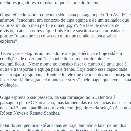
melhores jogadores a mostrar o que é a arte do futebol”.
Guga reflectiu sobre o que tem sido a sua passagem pelo Rio Ave FC e
afirmou: “encontrei um contexto de uma equipa e de um treinador que
valoriza muito o meu perfil e o meu jogo”. Na fase de descida de
divisão, o atleta confessa que Luís Freire suscitou a sua curiosidade
porque “disse que via coisas em mim que eu não estava a saber
explorar”.
Teceu vários elogios ao treinador e à equipa técnica e hoje está em
condições de dizer que “ele soube tirar o melhor de mim” e
exemplificou. “Neste momento consigo fazer o campo de uma área à
outra e transportar a equipa para a frente. Hoje tenho essa capacidade
de carregar o jogo para a frente e foi ele que me incentivou a conseguir
fazer isso. Já lhe agradeci montes de vezes”, pelo papel que teve na sua
evolução.
Guga espreita o seu passado, da sua formação no SL Benfica à
passagem pelo FC Famalicão, mas também das experiências da seleção
de sub-17, onde partilhou o relvado com jogadores da seleção A, como
Rúben Neves e Renato Sanches.
Falar do seu percurso até aos dias de hoje, também é falar de um dos
períodos mais difíceis da sua carreira, onde esteve a braços com