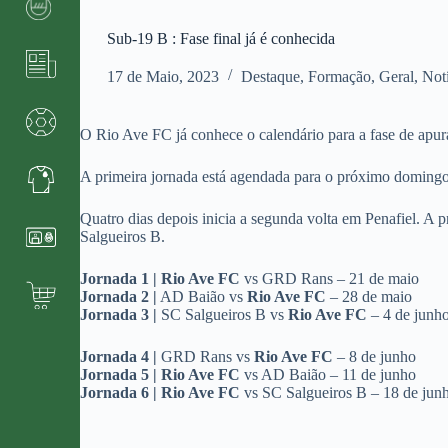
Sub-19 B : Fase final já é conhecida
17 de Maio, 2023
Destaque
,
Formação
,
Geral
,
Not
O Rio Ave FC já conhece o calendário para a fase de apur
A primeira jornada está agendada para o próximo domingo
Quatro dias depois inicia a segunda volta em Penafiel. A
Salgueiros B.
Jornada 1 | Rio Ave FC
vs GRD Rans – 21 de maio
Jornada 2 |
AD Baião vs
Rio Ave FC
– 28 de maio
Jornada 3 |
SC Salgueiros B vs
Rio Ave FC
– 4 de junh
Jornada 4 |
GRD Rans vs
Rio Ave FC
– 8 de junho
Jornada 5 | Rio Ave FC
vs AD Baião – 11 de junho
Jornada 6 | Rio Ave FC
vs SC Salgueiros B – 18 de jun