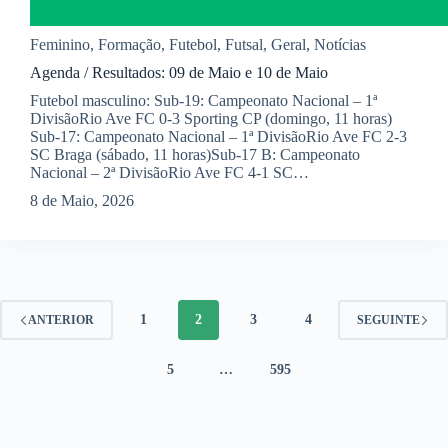
Feminino
,
Formação
,
Futebol
,
Futsal
,
Geral
,
Notícias
Agenda / Resultados: 09 de Maio e 10 de Maio
Futebol masculino: Sub-19: Campeonato Nacional – 1ª
DivisãoRio Ave FC 0-3 Sporting CP (domingo, 11 horas)
Sub-17: Campeonato Nacional – 1ª DivisãoRio Ave FC 2-3
SC Braga (sábado, 11 horas)Sub-17 B: Campeonato
Nacional – 2ª DivisãoRio Ave FC 4-1 SC…
8 de Maio, 2026
1
2
3
4
ANTERIOR
SEGUINTE
5
…
595