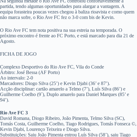
Na segunda metade o Rio Ave FC controlou confortavelmente a
partida, tendo algumas oportunidades para alargar a vantagem. A
equipa forasteira poucas vezes chegou à baliza rioavista e como quem
não marca sofre, o Rio Ave FC fez o 3-0 com bis de Kevin.
O Rio Ave FC tem nota positiva na sua estreia na temporada. O
próximo encontro é frente ao FC Porto, e está marcado para dia 21 de
Agosto.
FICHA DE JOGO
Complexo Desportivo do Rio Ave FC, Vila do Conde
Árbitro: José Bessa (AF Porto)
Ao intervalo: 2-0
Marcadores: Diogo Silva (25’) e Kevin Djabi (36’ e 87’).
Acção disciplinar: cartão amarelo a Telmo (7’), Luís Silva (86’) e
Guilherme Coelho (9´), Duplo amarelo para Daniel Marques (85’ e
94’).
Rio Ave FC 3
David Romana, Diogo Ribeiro, João Pimenta, Telmo Silva (SC),
Tomás Costa, Guilherme Coelho, Tiago Rodrigues, Tomás Fonseca ©,
Kevin Djabi, Lourenço Teixeira e Diogo Silva.
Substituições: Saiu João Pimenta entrou Luís Silva (58’), saiu Tiago