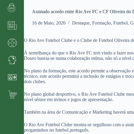
Assinado acordo entre Rio Ave FC e CF Oliveira do
16 de Maio, 2020
Destaque
,
Formação
,
Futebol
,
G
O Rio Ave Futebol Clube e o Clube de Futebol Oliveira do 
À semelhança do que o Rio Ave FC tem vindo a fazer nos 
Douro baseia-se numa colaboração mútua, não só a nível 
No plano da formação, este acordo permite a observação e s
técnico, este acordo permitirá a inclusão de estágios e tr
dois clubes.
No plano global desportivo, o Rio Ave Futebol Clube most
nível sénior em treinos e jogos de apresentação.
Também na área de Comunicação e Marketing haverá uma con
O Rio Ave Futebol Clube mostra-se orgulhoso com a assina
pergaminhos no futebol português.