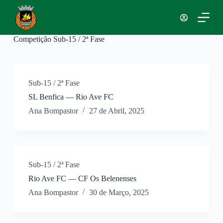
P
u
l
a
Competição
Sub-15 / 2ª Fase
r
p
a
r
a
Sub-15 / 2ª Fase
o
SL Benfica — Rio Ave FC
c
o
Ana Bompastor
27 de Abril, 2025
n
t
e
ú
d
o
Sub-15 / 2ª Fase
Rio Ave FC — CF Os Belenenses
Ana Bompastor
30 de Março, 2025