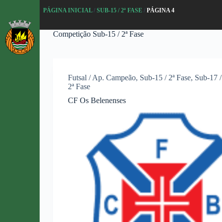
P
PÁGINA INICIAL
/
SUB-15 / 2ª FASE
/
PÁGINA 4
u
l
Competição
Sub-15 / 2ª Fase
a
r
p
a
r
Futsal / Ap. Campeão
,
Sub-15 / 2ª Fase
,
Sub-17 /
a
2ª Fase
o
c
CF Os Belenenses
o
n
t
e
ú
d
o