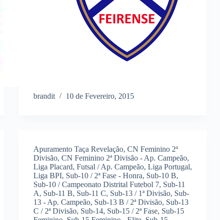
brandit
10 de Fevereiro, 2015
Apuramento Taça Revelação
,
CN Feminino 2ª
Divisão
,
CN Feminino 2ª Divisão - Ap. Campeão
,
Liga Placard
,
Futsal / Ap. Campeão
,
Liga Portugal
,
Liga BPI
,
Sub-10 / 2ª Fase - Honra
,
Sub-10 B
,
Sub-10 / Campeonato Distrital Futebol 7
,
Sub-11
A
,
Sub-11 B
,
Sub-11 C
,
Sub-13 / 1ª Divisão
,
Sub-
13 - Ap. Campeão
,
Sub-13 B / 2ª Divisão
,
Sub-13
C / 2ª Divisão
,
Sub-14
,
Sub-15 / 2ª Fase
,
Sub-15
Feminino
,
Sub-15 Feminino - Elite
,
Sub-15