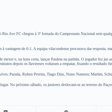
do Rio Ave FC chegou à 3ª Jornada do Campeonato Nacional sem qualq
 à vantagem de 0-1. A equipa vilacondense procurava dar resposta, mas 
 mexer e, na hora certa, lançar Pauleta na partida. O jogador fez jus
nutos depois os flavienses voltaram a empatar, fixando o resultado fin
 Alves; Parada, Ruben Pereira, Tiago Dias, Nuno Namora; Martim, Sch
 lugar. No próximo sábado, os juniores deslocam-se ao terreno do Paços