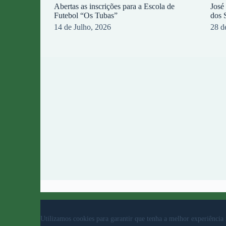
Abertas as inscrições para a Escola de
José
Futebol “Os Tubas”
dos 
14 de Julho, 2026
28 d
© 2023 Rio Ave Futebol Clube Desenvolvido por
b
Utilizamos cookies para garantir que tenha a melhor experiência 