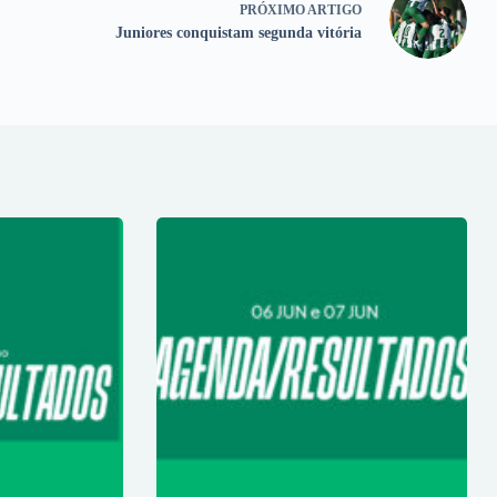
PRÓXIMO
ARTIGO
Juniores conquistam segunda vitória