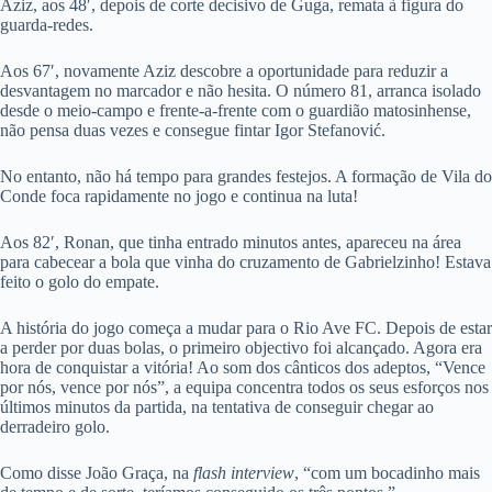
Aziz, aos 48′, depois de corte decisivo de Guga, remata à figura do
guarda-redes.
Aos 67′, novamente Aziz descobre a oportunidade para reduzir a
desvantagem no marcador e não hesita. O número 81, arranca isolado
desde o meio-campo e frente-a-frente com o guardião matosinhense,
não pensa duas vezes e consegue fintar Igor Stefanović.
No entanto, não há tempo para grandes festejos. A formação de Vila do
Conde foca rapidamente no jogo e continua na luta!
Aos 82′, Ronan, que tinha entrado minutos antes, apareceu na área
para cabecear a bola que vinha do cruzamento de Gabrielzinho! Estava
feito o golo do empate.
A história do jogo começa a mudar para o Rio Ave FC. Depois de estar
a perder por duas bolas, o primeiro objectivo foi alcançado. Agora era
hora de conquistar a vitória! Ao som dos cânticos dos adeptos, “Vence
por nós, vence por nós”, a equipa concentra todos os seus esforços nos
últimos minutos da partida, na tentativa de conseguir chegar ao
derradeiro golo.
Como disse João Graça, na
flash interview
, “com um bocadinho mais