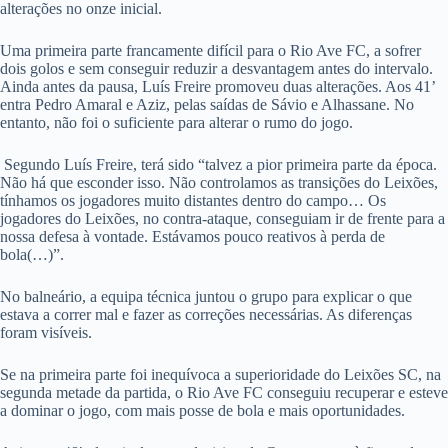
alterações no onze inicial.
Uma primeira parte francamente difícil para o Rio Ave FC, a sofrer
dois golos e sem conseguir reduzir a desvantagem antes do intervalo.
Ainda antes da pausa, Luís Freire promoveu duas alterações. Aos 41’
entra Pedro Amaral e Aziz, pelas saídas de Sávio e Alhassane. No
entanto, não foi o suficiente para alterar o rumo do jogo.
Segundo Luís Freire, terá sido “talvez a pior primeira parte da época.
Não há que esconder isso. Não controlamos as transições do Leixões,
tínhamos os jogadores muito distantes dentro do campo… Os
jogadores do Leixões, no contra-ataque, conseguiam ir de frente para a
nossa defesa à vontade. Estávamos pouco reativos à perda de
bola(…)”.
No balneário, a equipa técnica juntou o grupo para explicar o que
estava a correr mal e fazer as correções necessárias. As diferenças
foram visíveis.
Se na primeira parte foi inequívoca a superioridade do Leixões SC, na
segunda metade da partida, o Rio Ave FC conseguiu recuperar e esteve
a dominar o jogo, com mais posse de bola e mais oportunidades.