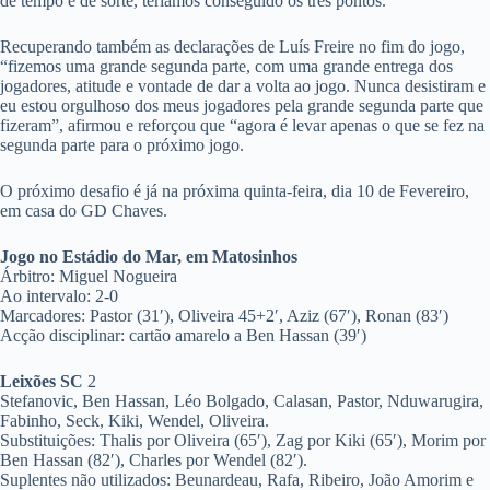
de tempo e de sorte, teríamos conseguido os três pontos.”
Recuperando também as declarações de Luís Freire no fim do jogo,
“fizemos uma grande segunda parte, com uma grande entrega dos
jogadores, atitude e vontade de dar a volta ao jogo. Nunca desistiram e
eu estou orgulhoso dos meus jogadores pela grande segunda parte que
fizeram”, afirmou e reforçou que “agora é levar apenas o que se fez na
segunda parte para o próximo jogo.
O próximo desafio é já na próxima quinta-feira, dia 10 de Fevereiro,
em casa do GD Chaves.
Jogo no Estádio do Mar, em Matosinhos
Árbitro: Miguel Nogueira
Ao intervalo: 2-0
Marcadores: Pastor (31′), Oliveira 45+2′, Aziz (67′), Ronan (83′)
Acção disciplinar: cartão amarelo a Ben Hassan (39′)
Leixões SC
2
Stefanovic, Ben Hassan, Léo Bolgado, Calasan, Pastor, Nduwarugira,
Fabinho, Seck, Kiki, Wendel, Oliveira.
Substituições: Thalis por Oliveira (65′), Zag por Kiki (65′), Morim por
Ben Hassan (82′), Charles por Wendel (82′).
Suplentes não utilizados: Beunardeau, Rafa, Ribeiro, João Amorim e