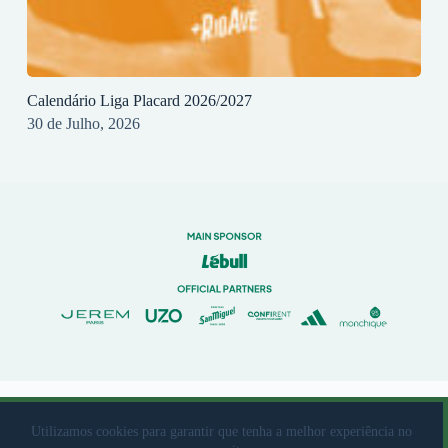
Calendário Liga Placard 2026/2027
30 de Julho, 2026
© 2023 Rio Ave Futebol Clube Desenvolvido por
brandit
Utilizamos cookies para garantir que tenha a melhor experiência no