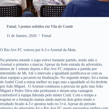
Futsal: 3 pontos sofridos em Vila do Conde
11 de Janeiro, 2020
Futsal
O Rio Ave FC venceu por 6-3 o Arsenal da Maia.
Na primeira metade o jogo esteve bastante partido, tendo sido o
Arsenal o primeiro a marcar. Apesar da forte entrada do adversário,
menos de 1 minuto depois o Rio Ave FC empatou a partida por
intermédio de Mi. Até o intervalo a igualdade justificava-se com as
duas equipas a pecarem na finalização. No segundo tempo, foi a turma
de André Crud a entrar melhor no jogo mas a igualdade só foi desfeita
por João Miguel. O Arsenal continuou a procura do golo mas João
Miguel e Pedro Silva não perdoaram e deram uma vantagem
confortável à equipa liderada pelo mister Crud. Com o tempo a
esgotar-se a formação maiata ainda marcou dois golos tendo o
resultado ficado 4-3 e apostou tudo no 5×4. Apesar do pressão
ofensiva do adversário foi o Rio Ave FC quem aproveitou melhor com