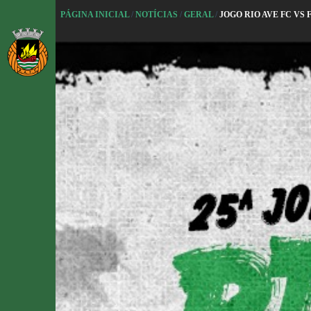
P
PÁGINA INICIAL
/
NOTÍCIAS
/
GERAL
/
JOGO RIO AVE FC VS
u
l
a
r
p
a
r
a
o
c
o
n
t
e
ú
d
o