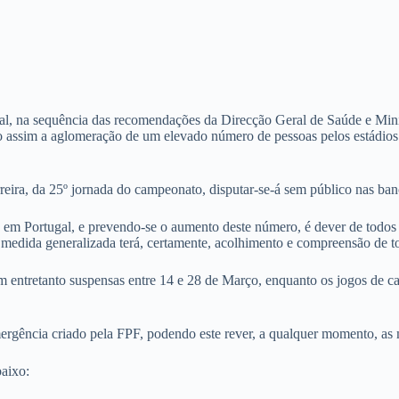
al, na sequência das recomendações da Direcção Geral de Saúde e Min
do assim a aglomeração de um elevado número de pessoas pelos estádio
reira, da 25º jornada do campeonato, disputar-se-á sem público nas ba
s em Portugal, e prevendo-se o aumento deste número, é dever de todo
medida generalizada terá, certamente, acolhimento e compreensão de t
m entretanto suspensas entre 14 e 28 de Março, enquanto os jogos de c
mergência criado pela FPF, podendo este rever, a qualquer momento, a
baixo: