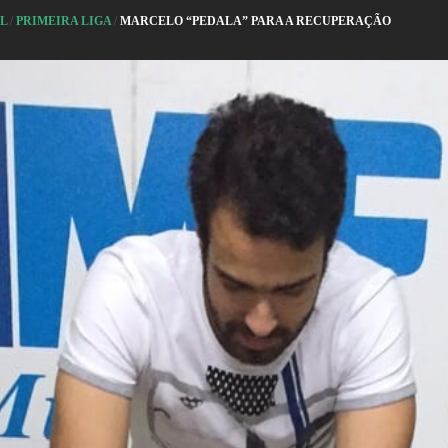
AL
/
PRIMEIRA LIGA
/
MARCELO “PEDALA” PARA A RECUPERAÇÃO