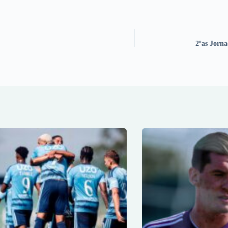
2ºas Jorna