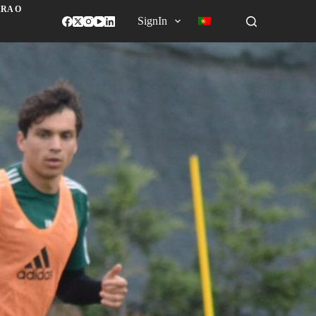
ARA O
SignIn