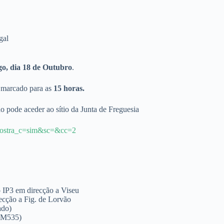
gal
o, dia 18 de Outubro
.
 marcado para as
15 horas.
o pode aceder ao sítio da Junta de Freguesia
&mostra_c=sim&sc=&cc=2
o IP3 em direcção a Viseu
recção a Fig. de Lorvão
ado)
(EM535)