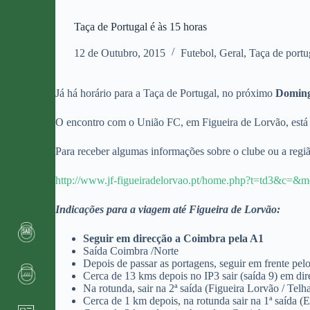
Taça de Portugal é às 15 horas
12 de Outubro, 2015
Futebol
,
Geral
,
Taça de portu
Já há horário para a Taça de Portugal, no próximo
Doming
O encontro com o União FC, em Figueira de Lorvão, está
Para receber algumas informações sobre o clube ou a regiã
http://www.jf-figueiradelorvao.pt/home.php?t=td3&c=
Indicações para a viagem até Figueira de Lorvão:
Seguir em direcção a Coimbra pela A1
Saída Coimbra /Norte
Depois de passar as portagens, seguir em frente pel
Cerca de 13 kms depois no IP3 sair (saída 9) em di
Na rotunda, sair na 2ª saída (Figueira Lorvão / Telh
Cerca de 1 km depois, na rotunda sair na 1ª saída 