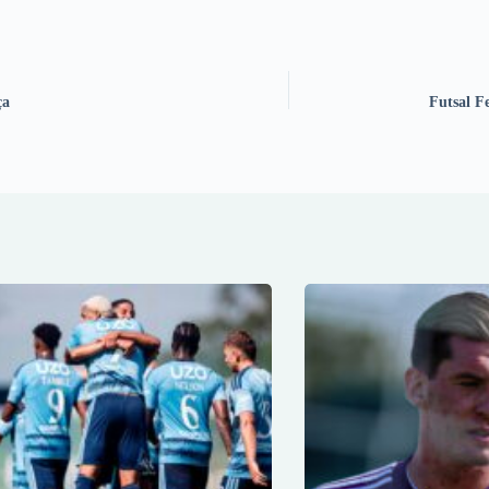
ça
Futsal Fe