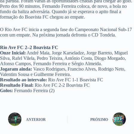
da partida. Foram várias as oportunidades criadas para chegar ao golo.
Perto dos 90 minutos, Fernando Ferreira coloca, de novo, a bola no
fundo da baliza adversária. Quando já se esperava o apito final a
formação do Boavista FC chegou ao empate.
O Rio Ave FC inicia a segunda fase do Campeonato Nacional Sub-17
com um empate. Na próxima jornada defronta o CD Tondela.
Rio Ave FC 2–2 Boavista FC
Onze Inicial:
André Maia, Jorge Karseladze, Jorge Barreto, Miguel
Silva, Rafel Vilela, Pedro Teixira, António Costa, Diogo Morgado,
Afonso Campos, Fernando Ferreira e Sérgio Almeida.
Jogaram ainda:
Vasco Rodrigues, Franciso Alves, Rodrigo Neto,
Valentim Sousa e Guilherme Ferreira.
Resultado ao intervalo:
Rio Ave FC 1-1 Boavista FC
Resultado Final:
Rio Ave FC 2-2 Boavista FC
Golos:
Fernando Ferreira (2)
ANTERIOR
PRÓXIMO