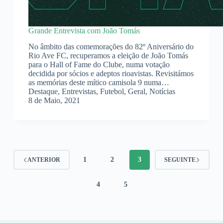
Grande Entrevista com João Tomás
No âmbito das comemorações do 82º Aniversário do
Rio Ave FC, recuperamos a eleição de João Tomás
para o Hall of Fame do Clube, numa votação
decidida por sócios e adeptos rioavistas. Revisitámos
as memórias deste mítico camisola 9 numa…
Destaque
,
Entrevistas
,
Futebol
,
Geral
,
Notícias
8 de Maio, 2021
1
2
3
ANTERIOR
SEGUINTE
4
5