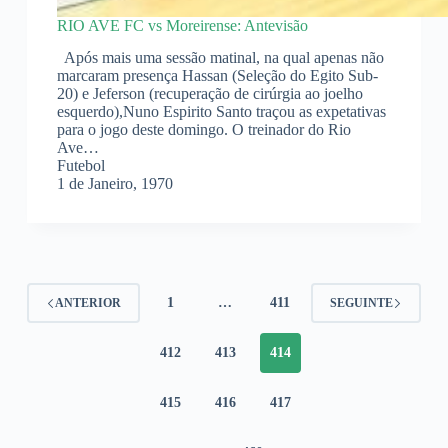
RIO AVE FC vs Moreirense: Antevisão
Após mais uma sessão matinal, na qual apenas não
marcaram presença Hassan (Seleção do Egito Sub-
20) e Jeferson (recuperação de cirúrgia ao joelho
esquerdo),Nuno Espirito Santo traçou as expetativas
para o jogo deste domingo. O treinador do Rio
Ave…
Futebol
1 de Janeiro, 1970
1
…
411
ANTERIOR
SEGUINTE
412
413
414
415
416
417