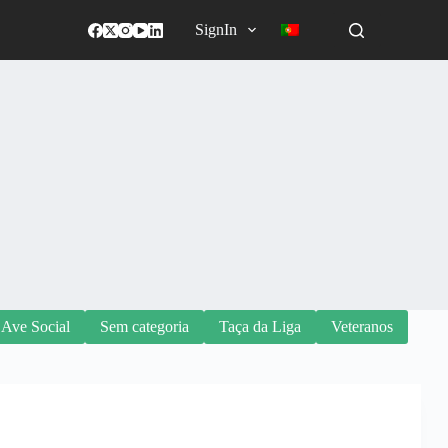
SignIn
 Ave Social
Sem categoria
Taça da Liga
Veteranos