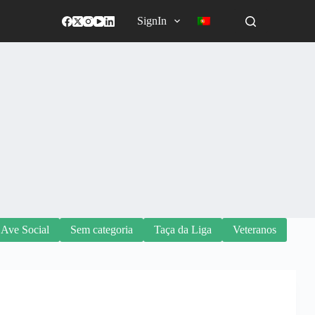
SignIn
 Ave Social
Sem categoria
Taça da Liga
Veteranos