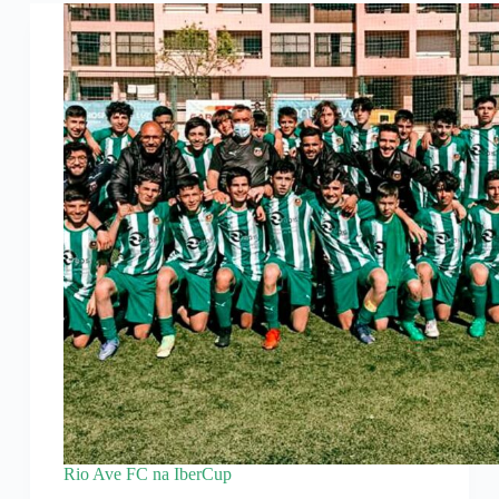
Rio Ave FC na IberCup