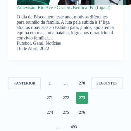
Antevisão: Rio Ave FC vs SL Benfica ‘B’ (Liga 2)
O dia de Páscoa tem, este ano, motivos diferentes
para reunião da família. A luta pela subida à 1ª liga
atrai os rioavistas ao Estádio para, juntos, apoiarem a
equipa em mais uma batalha, logo após o tradicional
convívio familiar.…
Futebol
,
Geral
,
Notícias
16 de Abril, 2022
1
…
270
ANTERIOR
SEGUINTE
271
272
273
274
275
276
…
493