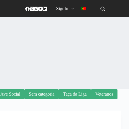
SignIn
 Ave Social
Sem categoria
Taça da Liga
Veteranos