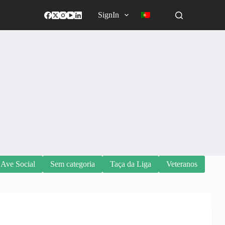
SignIn
 Ave Social
Sem categoria
Taça da Liga
Veteranos