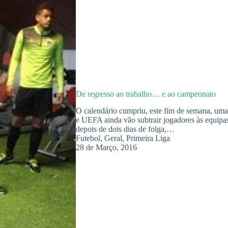
De regresso ao trabalho… e ao campeonato
O calendário cumpriu, este fim de semana, uma
e UEFA ainda vão subtrair jogadores às equipas
depois de dois dias de folga,…
Futebol
,
Geral
,
Primeira Liga
28 de Março, 2016