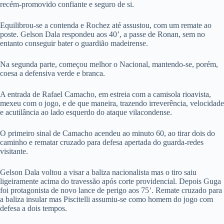
recém-promovido confiante e seguro de si.
Equilibrou-se a contenda e Rochez até assustou, com um remate ao
poste. Gelson Dala respondeu aos 40’, a passe de Ronan, sem no
entanto conseguir bater o guardião madeirense.
Na segunda parte, começou melhor o Nacional, mantendo-se, porém,
coesa a defensiva verde e branca.
A entrada de Rafael Camacho, em estreia com a camisola rioavista,
mexeu com o jogo, e de que maneira, trazendo irreverência, velocidade
e acutilância ao lado esquerdo do ataque vilacondense.
O primeiro sinal de Camacho acendeu ao minuto 60, ao tirar dois do
caminho e rematar cruzado para defesa apertada do guarda-redes
visitante.
Gelson Dala voltou a visar a baliza nacionalista mas o tiro saiu
ligeiramente acima do travessão após corte providencial. Depois Guga
foi protagonista de novo lance de perigo aos 75’. Remate cruzado para
a baliza insular mas Piscitelli assumiu-se como homem do jogo com
defesa a dois tempos.