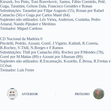
Kieszek, Ivo Pinto, Toni Borevkovic, Santos, Fábio Coentrão, Pelé,
Guga, Tarantini, Gelson Dala, Francisco Geraldes e Ronan
Substituições: Tarantini por Filipe Augusto (55), Ronan por Rafael
Camacho (56) e Guga por Carlos Mané (84).
Suplentes não utilizados: Léo Vieira, Anderson, Costinha, Pedro
Amaral, Nando Pijnaker e Meshino.
Treinador: Miguel Cardoso
CD Nacional da Madeira 0
Piscitelli, Pedrão, Azouni, Gorré, J.Vigário, Kalindi, R.Correia,
B.Rochez, V.Thill, N.Borges e F.Ramos
Substituições: Thill por Camacho (66), Rochez por P.Mendes (78),
Gorré por M.Matias (89) e Azouni por Alhassan (89).
Suplentes não utilizados: R.Encarnação, Koziello, É.Bessa, R.Freitas e
J.César.
Treinador: Luís Freire
ANTERIOR
PRÓXIMO