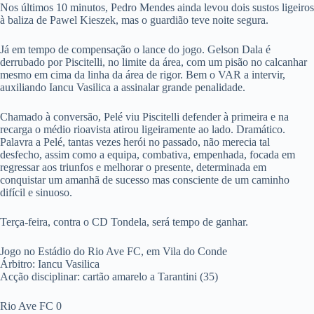
Nos últimos 10 minutos, Pedro Mendes ainda levou dois sustos ligeiros
à baliza de Pawel Kieszek, mas o guardião teve noite segura.
Já em tempo de compensação o lance do jogo. Gelson Dala é
derrubado por Piscitelli, no limite da área, com um pisão no calcanhar
mesmo em cima da linha da área de rigor. Bem o VAR a intervir,
auxiliando Iancu Vasilica a assinalar grande penalidade.
Chamado à conversão, Pelé viu Piscitelli defender à primeira e na
recarga o médio rioavista atirou ligeiramente ao lado. Dramático.
Palavra a Pelé, tantas vezes herói no passado, não merecia tal
desfecho, assim como a equipa, combativa, empenhada, focada em
regressar aos triunfos e melhorar o presente, determinada em
conquistar um amanhã de sucesso mas consciente de um caminho
difícil e sinuoso.
Terça-feira, contra o CD Tondela, será tempo de ganhar.
Jogo no Estádio do Rio Ave FC, em Vila do Conde
Árbitro: Iancu Vasilica
Acção disciplinar: cartão amarelo a Tarantini (35)
Rio Ave FC 0