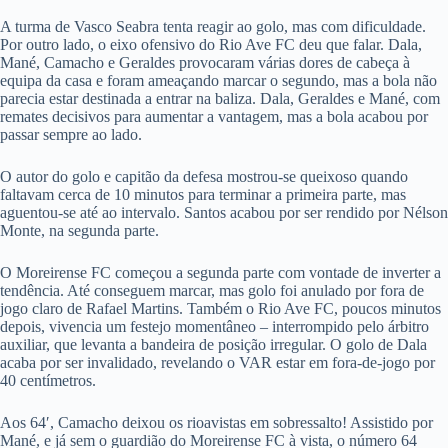
A turma de Vasco Seabra tenta reagir ao golo, mas com dificuldade.
Por outro lado, o eixo ofensivo do Rio Ave FC deu que falar. Dala,
Mané, Camacho e Geraldes provocaram várias dores de cabeça à
equipa da casa e foram ameaçando marcar o segundo, mas a bola não
parecia estar destinada a entrar na baliza. Dala, Geraldes e Mané, com
remates decisivos para aumentar a vantagem, mas a bola acabou por
passar sempre ao lado.
O autor do golo e capitão da defesa mostrou-se queixoso quando
faltavam cerca de 10 minutos para terminar a primeira parte, mas
aguentou-se até ao intervalo. Santos acabou por ser rendido por Nélson
Monte, na segunda parte.
O Moreirense FC começou a segunda parte com vontade de inverter a
tendência. Até conseguem marcar, mas golo foi anulado por fora de
jogo claro de Rafael Martins. Também o Rio Ave FC, poucos minutos
depois, vivencia um festejo momentâneo – interrompido pelo árbitro
auxiliar, que levanta a bandeira de posição irregular. O golo de Dala
acaba por ser invalidado, revelando o VAR estar em fora-de-jogo por
40 centímetros.
Aos 64′, Camacho deixou os rioavistas em sobressalto! Assistido por
Mané, e já sem o guardião do Moreirense FC à vista, o número 64