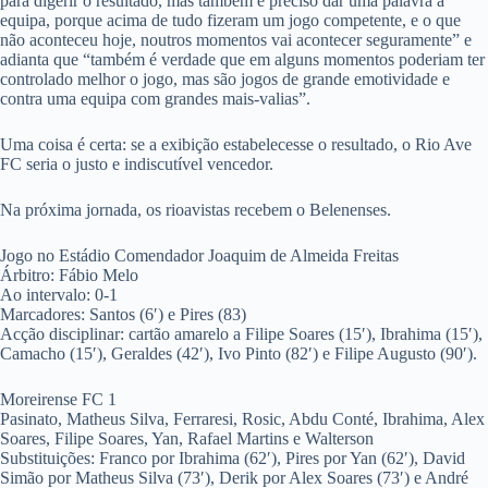
para digerir o resultado, mas também é preciso dar uma palavra à
equipa, porque acima de tudo fizeram um jogo competente, e o que
não aconteceu hoje, noutros momentos vai acontecer seguramente” e
adianta que “também é verdade que em alguns momentos poderiam ter
controlado melhor o jogo, mas são jogos de grande emotividade e
contra uma equipa com grandes mais-valias”.
Uma coisa é certa: se a exibição estabelecesse o resultado, o Rio Ave
FC seria o justo e indiscutível vencedor.
Na próxima jornada, os rioavistas recebem o Belenenses.
Jogo no Estádio Comendador Joaquim de Almeida Freitas
Árbitro: Fábio Melo
Ao intervalo: 0-1
Marcadores: Santos (6′) e Pires (83)
Acção disciplinar: cartão amarelo a Filipe Soares (15′), Ibrahima (15′),
Camacho (15′), Geraldes (42′), Ivo Pinto (82′) e Filipe Augusto (90′).
Moreirense FC 1
Pasinato, Matheus Silva, Ferraresi, Rosic, Abdu Conté, Ibrahima, Alex
Soares, Filipe Soares, Yan, Rafael Martins e Walterson
Substituições: Franco por Ibrahima (62′), Pires por Yan (62′), David
Simão por Matheus Silva (73′), Derik por Alex Soares (73′) e André