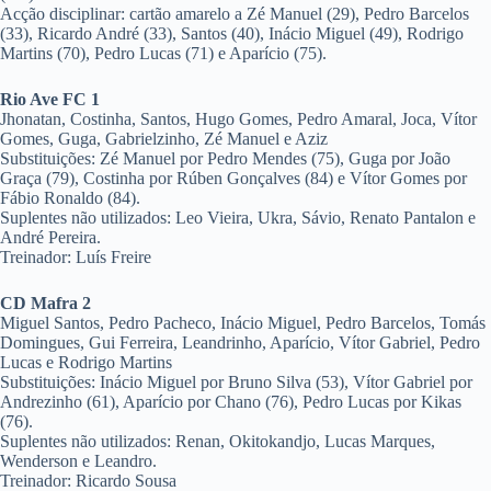
Acção disciplinar: cartão amarelo a Zé Manuel (29), Pedro Barcelos
(33), Ricardo André (33), Santos (40), Inácio Miguel (49), Rodrigo
Martins (70), Pedro Lucas (71) e Aparício (75).
Rio Ave FC 1
Jhonatan, Costinha, Santos, Hugo Gomes, Pedro Amaral, Joca, Vítor
Gomes, Guga, Gabrielzinho, Zé Manuel e Aziz
Substituições: Zé Manuel por Pedro Mendes (75), Guga por João
Graça (79), Costinha por Rúben Gonçalves (84) e Vítor Gomes por
Fábio Ronaldo (84).
Suplentes não utilizados: Leo Vieira, Ukra, Sávio, Renato Pantalon e
André Pereira.
Treinador: Luís Freire
CD Mafra 2
Miguel Santos, Pedro Pacheco, Inácio Miguel, Pedro Barcelos, Tomás
Domingues, Gui Ferreira, Leandrinho, Aparício, Vítor Gabriel, Pedro
Lucas e Rodrigo Martins
Substituições: Inácio Miguel por Bruno Silva (53), Vítor Gabriel por
Andrezinho (61), Aparício por Chano (76), Pedro Lucas por Kikas
(76).
Suplentes não utilizados: Renan, Okitokandjo, Lucas Marques,
Wenderson e Leandro.
Treinador: Ricardo Sousa