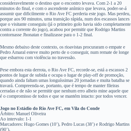
consideravelmente o destino que o encontro levava. Com 2-1 a 20
minutos do final, e com o ascendente anímico que levava, poder-se-á
assumir que dificilmente o Rio Ave FC perderia este jogo. Mas perdeu,
porque aos 90 minutos, uma transição rápida, num dos escassos lances
que o visitante conseguiu (já o primeiro golo havia sido completamente
contra a corrente do jogo), acabou por permitir que Rodrigo Martins
contornasse Jhonatan e finalizasse para o 1-2 final.
Mesmo debaixo deste contexto, os rioavistas procuraram o empate e
Pedro Amaral esteve muito perto de o conseguir, num remate de longe
que esbarrou com violência no travessão.
Pese embora esta derrota, o Rio Ave FC, recorde-se, está a escassos 2
pontos de lugar de subida e ocupa o lugar de play-off de promoção,
quando ainda faltam umas longuíssimas 20 jornadas e muita batalha se
travará. Compreenda-se, portanto, que é tempo de manter fileiras
cerradas e de não se permitir que nenhum erro alheio mine aquele que
é o compromisso de todos e que se mantém intacto: por todos vencer.
Jogo no Estádio do Rio Ave FC, em Vila do Conde
Árbitro: Manuel Oliveira
Ao intervalo: 1-1
Marcadores: Hugo Gomes (10’), Pedro Lucas (38’) e Rodrigo Martins
(90’).