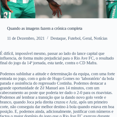
Quando as imagens fazem a crónica completa
11 de Dezembro, 2021
Destaque
,
Futebol
,
Geral
,
Notícias
É difícil, impossível mesmo, passar ao lado do lance capital que
influencia, de forma muito prejudicial para o Rio Ave FC, o resultado
final do jogo da 14ª jornada, esta tarde, contra o CD Mafra.
Podemos sublinhar a atitude e determinação da equipa, com uma forte
entrada no jogo, com o golo de Hugo Gomes no ‘laboratório’ da bola
parada e assistência do regressado Costinha. Podemos destacar a
grande oportunidade de Zé Manuel aos 14 minutos, com um
cabeceamento ao poste que poderia ter dado o 2-0 para os rioavistas.
Podemos até lembrar a transição que ia dando novo golo verde e
branco, quando Joca pela direita cruzou e Aziz, após um primeiro
corte, não conseguiu dar melhor destino à bola quando estava em boa
posição. E, podemos ainda, adicionalmente, justificar com números e
factos o maior domínio do jogo que o Rio Ave FC exerceu durante