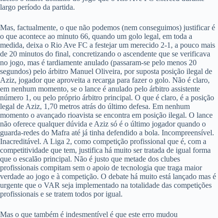
largo período da partida.
Mas, factualmente, o que não podemos (nem conseguimos) justificar é
o que acontece ao minuto 66, quando um golo legal, em toda a
medida, deixa o Rio Ave FC a festejar um merecido 2-1, a pouco mais
de 20 minutos do final, concretizando o ascendente que se verificava
no jogo, mas é tardiamente anulado (passaram-se pelo menos 20
segundos) pelo árbitro Manuel Oliveira, por suposta posição ilegal de
Aziz, jogador que aproveita a recarga para fazer o golo. Não é claro,
em nenhum momento, se o lance é anulado pelo árbitro assistente
número 1, ou pelo próprio árbitro principal. O que é claro, é a posição
legal de Aziz, 1,70 metros atrás do último defesa. Em nenhum
momento o avançado rioavista se encontra em posição ilegal. O lance
não oferece qualquer dúvida e Aziz só é o último jogador quando o
guarda-redes do Mafra até já tinha defendido a bola. Incompreensível.
Inacreditável. A Liga 2, como competição profissional que é, com a
competitividade que tem, justifica há muito ser tratada de igual forma
que o escalão principal. Não é justo que metade dos clubes
profissionais compitam sem o apoio de tecnologia que traga maior
verdade ao jogo e à competição. O debate há muito está lançado mas é
urgente que o VAR seja implementado na totalidade das competições
profissionais e se tratem todos por igual.
Mas o que também é indesmentível é que este erro mudou