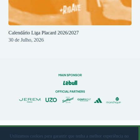
Calendário Liga Placard 2026/2027
30 de Julho, 2026
© 2023 Rio Ave Futebol Clube Desenvolvido por
brandit
Utilizamos cookies para garantir que tenha a melhor experiência no