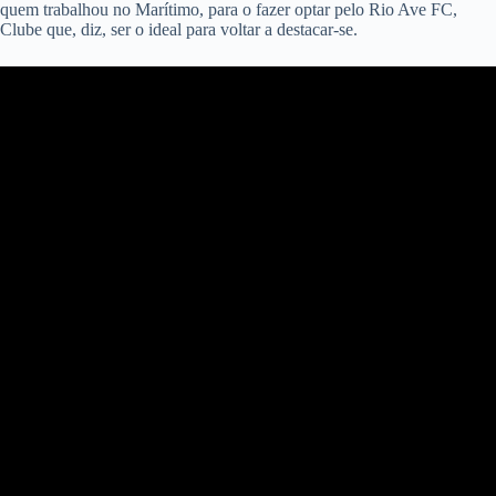
quem trabalhou no Marítimo, para o fazer optar pelo Rio Ave FC,
Clube que, diz, ser o ideal para voltar a destacar-se.