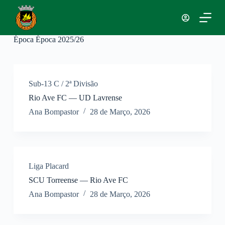
P
u
l
a
Época
Época 2025/26
r
p
a
r
a
Sub-13 C / 2ª Divisão
o
Rio Ave FC — UD Lavrense
c
o
Ana Bompastor
28 de Março, 2026
n
t
e
ú
d
o
Liga Placard
SCU Torreense — Rio Ave FC
Ana Bompastor
28 de Março, 2026