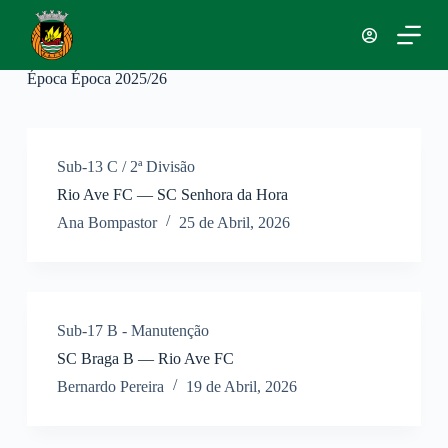
P
u
l
a
Época
Época 2025/26
r
p
a
r
a
Sub-13 C / 2ª Divisão
o
Rio Ave FC — SC Senhora da Hora
c
o
Ana Bompastor
25 de Abril, 2026
n
t
e
ú
d
o
Sub-17 B - Manutenção
SC Braga B — Rio Ave FC
Bernardo Pereira
19 de Abril, 2026