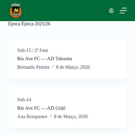
P
u
l
a
Época
Época 2025/26
r
p
a
r
a
Sub-15 / 2ª Fase
o
Rio Ave FC — AD Taboeira
c
o
Bernardo Pereira
8 de Março, 2026
n
t
e
ú
d
o
Sub-14
Rio Ave FC — AD Grijó
Ana Bompastor
8 de Março, 2026