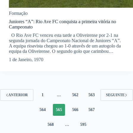
Formação
Juniores “A”: Rio Ave FC conquista a primeira vitória no
Campeonato
O Rio Ave FC venceu esta tarde a Oliveirense por 2-1 na
segunda jornada do Campeonato Nacional de Juniores “A”.
A equipa rioavista chegou ao 1-0 através de um autogolo da
equipa da Oliveirense. O segundo golo que carimbou…
1 de Janeiro, 1970
1
…
562
563
ANTERIOR
SEGUINTE
564
565
566
567
568
…
595