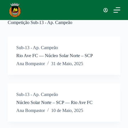
P
u
l
a
Competição
Sub-13 - Ap. Campeão
r
p
a
r
a
Sub-13 - Ap. Campeão
o
Rio Ave FC — Núcleo Solar Norte – SCP
c
o
Ana Bompastor
31 de Maio, 2025
n
t
e
ú
d
o
Sub-13 - Ap. Campeão
Núcleo Solar Norte – SCP — Rio Ave FC
Ana Bompastor
10 de Maio, 2025