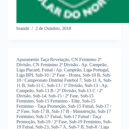
brandit
2 de Outubro, 2018
Apuramento Taça Revelação
,
CN Feminino 2ª
Divisão
,
CN Feminino 2ª Divisão - Ap. Campeão
,
Liga Placard
,
Futsal / Ap. Campeão
,
Liga Portugal
,
Liga BPI
,
Sub-10 / 2ª Fase - Honra
,
Sub-10 B
,
Sub-
10 / Campeonato Distrital Futebol 7
,
Sub-11 A
,
Sub-
11 B
,
Sub-11 C
,
Sub-13 / 1ª Divisão
,
Sub-13 - Ap.
Campeão
,
Sub-13 B / 2ª Divisão
,
Sub-13 C / 2ª
Divisão
,
Sub-14
,
Sub-15 / 2ª Fase
,
Sub-15
Feminino
,
Sub-15 Feminino - Elite
,
Sub-15
Feminino - Taça Promoção
,
Sub-15 Futsal
,
Sub-17 /
2ª Fase
,
Sub-17 B
,
Sub-17 B - Manutenção
,
Sub-17
Feminino
,
Sub-17 Futsal
,
Sub-17 Futsal / Taça
Promoção
,
Sub-19 / 2ª Fase
,
Sub-19 Feminino
,
Sub-
19 Futsal
,
Sub-23
,
Sub-7 A
,
Sub-7 B
,
Sub-8 / Liga