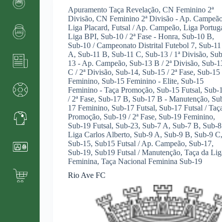
Apuramento Taça Revelação
,
CN Feminino 2ª
Divisão
,
CN Feminino 2ª Divisão - Ap. Campeã
Liga Placard
,
Futsal / Ap. Campeão
,
Liga Portug
Liga BPI
,
Sub-10 / 2ª Fase - Honra
,
Sub-10 B
,
Sub-10 / Campeonato Distrital Futebol 7
,
Sub-11
A
,
Sub-11 B
,
Sub-11 C
,
Sub-13 / 1ª Divisão
,
Sub
13 - Ap. Campeão
,
Sub-13 B / 2ª Divisão
,
Sub-1
C / 2ª Divisão
,
Sub-14
,
Sub-15 / 2ª Fase
,
Sub-15
Feminino
,
Sub-15 Feminino - Elite
,
Sub-15
Feminino - Taça Promoção
,
Sub-15 Futsal
,
Sub-
/ 2ª Fase
,
Sub-17 B
,
Sub-17 B - Manutenção
,
Su
17 Feminino
,
Sub-17 Futsal
,
Sub-17 Futsal / Taç
Promoção
,
Sub-19 / 2ª Fase
,
Sub-19 Feminino
,
Sub-19 Futsal
,
Sub-23
,
Sub-7 A
,
Sub-7 B
,
Sub-8
Liga Carlos Alberto
,
Sub-9 A
,
Sub-9 B
,
Sub-9 C
Sub-15
,
Sub15 Futsal / Ap. Campeão
,
Sub-17
,
Sub-19
,
Sub19 Futsal / Manutenção
,
Taça da Lig
Feminina
,
Taça Nacional Feminina Sub-19
Rio Ave FC