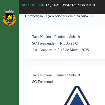
P
PÁGINA INICIAL
/
TAÇA NACIONAL FEMININA SUB-19
u
l
Competição
Taça Nacional Feminina Sub-19
a
r
p
a
r
Taça Nacional Feminina Sub-19
a
o
SC Freamunde — Rio Ave FC
c
Ana Bompastor
15 de Março, 2025
o
n
t
e
ú
d
Taça Nacional Feminina Sub-19
o
SC Freamunde