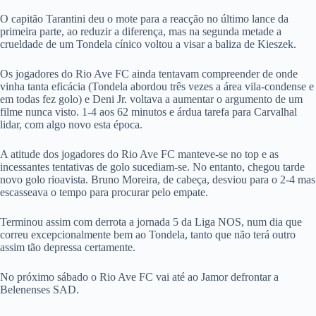
O capitão Tarantini deu o mote para a reacção no último lance da
primeira parte, ao reduzir a diferença, mas na segunda metade a
crueldade de um Tondela cínico voltou a visar a baliza de Kieszek.
Os jogadores do Rio Ave FC ainda tentavam compreender de onde
vinha tanta eficácia (Tondela abordou três vezes a área vila-condense e
em todas fez golo) e Deni Jr. voltava a aumentar o argumento de um
filme nunca visto. 1-4 aos 62 minutos e árdua tarefa para Carvalhal
lidar, com algo novo esta época.
A atitude dos jogadores do Rio Ave FC manteve-se no top e as
incessantes tentativas de golo sucediam-se. No entanto, chegou tarde
novo golo rioavista. Bruno Moreira, de cabeça, desviou para o 2-4 mas
escasseava o tempo para procurar pelo empate.
Terminou assim com derrota a jornada 5 da Liga NOS, num dia que
correu excepcionalmente bem ao Tondela, tanto que não terá outro
assim tão depressa certamente.
No próximo sábado o Rio Ave FC vai até ao Jamor defrontar a
Belenenses SAD.