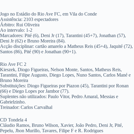
Jogo no Estádio do Rio Ave FC, em Vila do Conde
Assistência: 2103 espectadores
Árbitro: Rui Oliveira
Ao intervalo: 1-2
Marcadores: Pité (6), Deni Jr (17), Tarantini (45+7), Jonathan (57),
Deni Jr (62) e Bruno Moreira (84).
Acção disciplinar: cartão amarelo a Matheus Reis (45+4), Jaquité (72),
Santos (86), Pité (90) e Jonathan (90+1).
Rio Ave FC 2
Kieszek, Diogo Figueiras, Nelson Monte, Santos, Matheus Reis,
Tarantini, Filipe Augusto, Diego Lopes, Nuno Santos, Carlos Mané e
Bruno Moreira
Substituições: Diogo Figueiras por Piazon (45), Tarantini por Ronan
(66) e Diego Lopes por Jambor (77).
Suplentes não utilizados: Paulo Vitor, Pedro Amaral, Messias e
Gabrielzinho.
Treinador: Carlos Carvalhal
CD Tondela 4
Cláudio Ramos, Bruno Wilson, Xavier, João Pedro, Deni Jr, Pité,
Pepelu, Jhon Murillo, Tavares, Filipe F e R. Rodrigues