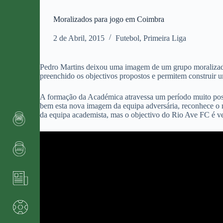
Moralizados para jogo em Coimbra
2 de Abril, 2015
Futebol
,
Primeira Liga
Pedro Martins deixou uma imagem de um grupo moralizado 
preenchido os objectivos propostos e permitem construir um
A formação da Académica atravessa um período muito posit
bem esta nova imagem da equipa adversária, reconhece o mé
da equipa academista, mas o objectivo do Rio Ave FC é v