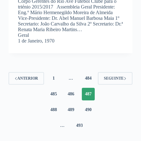
Corpo Gerentes do Rio Ave Futebol Clube para o
triénio 2015/2017 Assembleia Geral Presidente:
Eng.º Mário Hermenegildo Moreira de Almeida
Vice-Presidente: Dr. Abel Manuel Barbosa Maia 1º
Secretario: João Carvalho da Silva 2º Secretario: Dr.ª
Renata Maria Ribeiro Martins…
Geral
1 de Janeiro, 1970
1
…
484
ANTERIOR
SEGUINTE
485
486
487
488
489
490
…
493