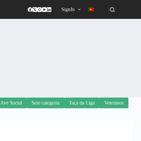
SignIn
 Ave Social
Sem categoria
Taça da Liga
Veteranos