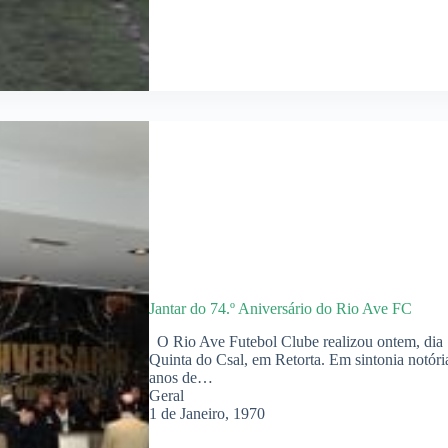
Jantar do 74.º Aniversário do Rio Ave FC
O Rio Ave Futebol Clube realizou ontem, dia 1
Quinta do Csal, em Retorta. Em sintonia notória,
anos de…
Geral
1 de Janeiro, 1970